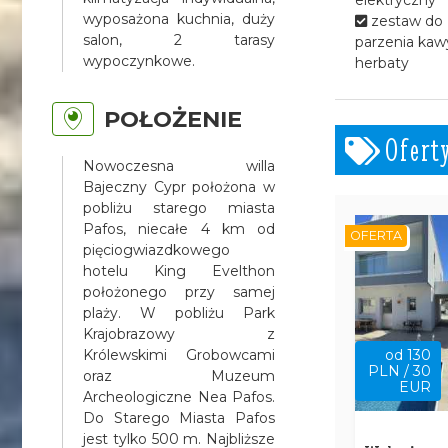
wyposażona kuchnia, duży
zestaw do
salon, 2 tarasy
parzenia kawy
wypoczynkowe.
herbaty
POŁOŻENIE
Ofert
Nowoczesna willa
Bajeczny Cypr położona w
pobliżu starego miasta
Pafos, niecałe 4 km od
OFERTA
pięciogwiazdkowego
hotelu King Evelthon
położonego przy samej
plaży. W pobliżu Park
Krajobrazowy z
Królewskimi Grobowcami
od 130
PLN / 30
oraz Muzeum
EUR
Archeologiczne Nea Pafos.
Do Starego Miasta Pafos
jest tylko 500 m. Najbliższe