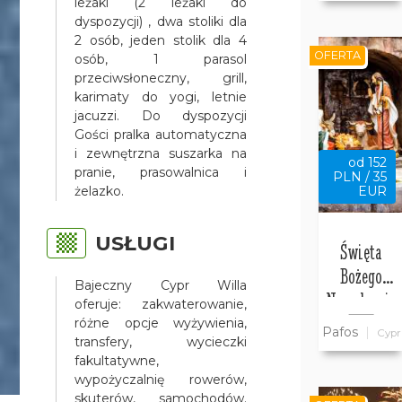
leżaki (2 leżaki do
Bajeczny
dyspozycji) , dwa stoliki dla
2 osób, jeden stolik dla 4
Cypr
OFERTA
osób, 1 parasol
przeciwsłoneczny, grill,
karimaty do yogi, letnie
jacuzzi. Do dyspozycji
Gości pralka automatyczna
i zewnętrzna suszarka na
od 152
pranie, prasowalnica i
PLN / 35
żelazko.
EUR
USŁUGI
Święta
Bożego
Bajeczny Cypr Willa
Narodzenia
oferuje: zakwaterowanie,
w willi
różne opcje wyżywienia,
Pafos
Cypr
transfery, wycieczki
Bajeczny
fakultatywne,
Cypr w
wypożyczalnię rowerów,
Pafos
skuterów, samochodów.