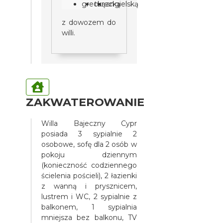
grecką
turecką
angielską
z dowozem do
willi.
ZAKWATEROWANIE
Willa Bajeczny Cypr
posiada 3 sypialnie 2
osobowe, sofę dla 2 osób w
pokoju dziennym
(konieczność codziennego
ścielenia pościeli), 2 łazienki
z wanną i prysznicem,
lustrem i WC, 2 sypialnie z
balkonem, 1 sypialnia
mniejsza bez balkonu, TV