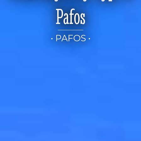
Pafos
• PAFOS •