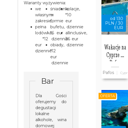
Warianty wyżywienia:
we
śniadania
kolacje,
własnym
w
*10
od 130
zakresie,
formie
eur
PLN / 30
pełna
bufetu,
dziennie
EUR
lodówka,
*6 eur
allinclusive,
*12
dziennie
36 eur
eur
obiady,
dziennie
Wakacje na
dziennie
*12
Cyprze w
eur
Pafos
dziennie
Pafos
Cypr
Bar
Dla Gości
OFERTA
oferujemy do
degustacji
lokalne
alkohole, wina
domowej