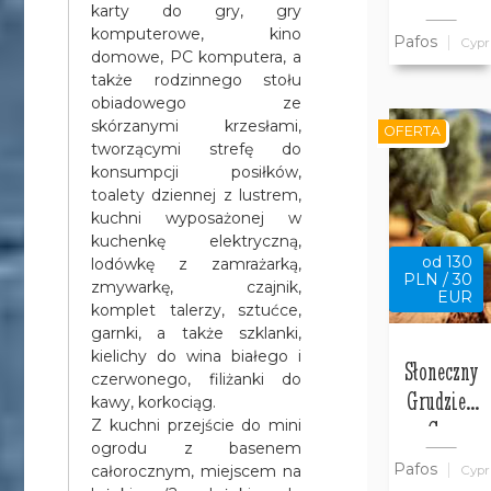
w willi
karty do gry, gry
Bajeczny
komputerowe, kino
Pafos
Cypr
Cypr
domowe, PC komputera, a
także rodzinnego stołu
obiadowego ze
skórzanymi krzesłami,
OFERTA
tworzącymi strefę do
konsumpcji posiłków,
toalety dziennej z lustrem,
kuchni wyposażonej w
kuchenkę elektryczną,
od 130
lodówkę z zamrażarką,
PLN / 30
zmywarkę, czajnik,
EUR
komplet talerzy, sztućce,
garnki, a także szklanki,
kielichy do wina białego i
Słoneczny
czerwonego, filiżanki do
Grudzień
kawy, korkociąg.
na Cyprze
Z kuchni przejście do mini
ogrodu z basenem
w Pafos w
Pafos
całorocznym, miejscem na
Cypr
Willi