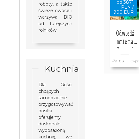
od 3871
roboty, a także
PLN /
świeże owoce i
900 EUR
warzywa BIO
od tutejszych
rolników.
Odwiedź
mnie na
Cyprze i
zwiedź ze
Pafos
Cypr
mną cały
Kuchnia
Cypr
wszystko w
Dla Gości
cenie
chcących
samodzielnie
przygotowywać
posiłki
oferujemy
doskonale
wyposażoną
kuchnię, we