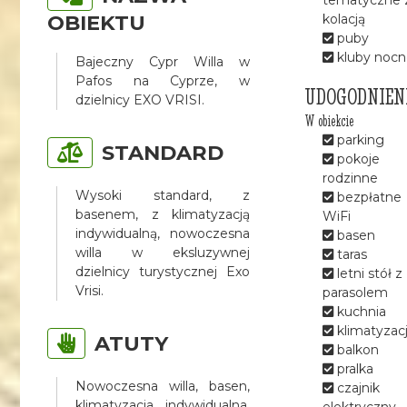
OBIEKTU
kolacją
puby
kluby nocn
Bajeczny Cypr Willa w
Pafos na Cyprze, w
UDOGODNIEN
dzielnicy EXO VRISI.
W obiekcie
parking
STANDARD
pokoje
rodzinne
Wysoki standard, z
bezpłatne
basenem, z klimatyzacją
WiFi
indywidualną, nowoczesna
basen
willa w eksluzywnej
taras
dzielnicy turystycznej Exo
letni stół z
Vrisi.
parasolem
kuchnia
klimatyzac
ATUTY
balkon
pralka
Nowoczesna willa, basen,
czajnik
klimatyzacja indywidualna,
elektryczny