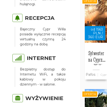
OFERTA
hulajnogi.
RECEPCJA
Bajeczny Cypr Willa
od 1563
PLN /
posiada wyłącznie recepcję
360 EUR
wirtualną czynną 24
godziny na dobę.
Sylwester
INTERNET
na Cyprze
w Willi
Bezpłatny dostęp do
Bajeczny
Internetu WiFi, a także
Pafos
Cypr
Cypr
kablowy w pokoju
dziennym - w salonie.
OFERTA
WYŻYWIENIE