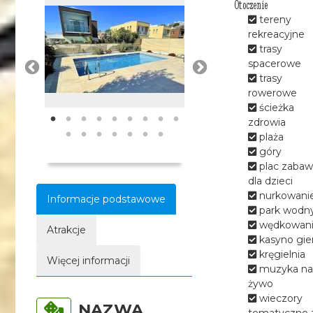
Otoczenie
tereny
rekreacyjne
trasy
spacerowe
trasy
rowerowe
ścieżka
zdrowia
plaża
góry
plac zabaw
dla dzieci
nurkowani
Informacje podstawowe
park wodn
wędkowan
Atrakcje
kasyno gie
kręgielnia
Więcej informacji
muzyka na
żywo
wieczory
NAZWA
tematyczne 