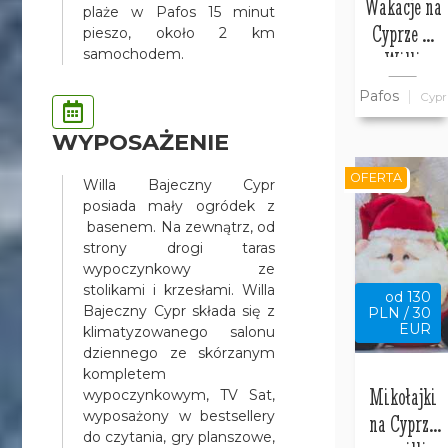
Wakacje na
plaże w Pafos 15 minut
Cyprze w
pieszo, około 2 km
samochodem.
Willi
Bajeczny
Pafos
Cypr
Cypr
WYPOSAŻENIE
OFERTA
Willa Bajeczny Cypr
posiada mały ogródek z
basenem. Na zewnątrz, od
strony drogi taras
wypoczynkowy ze
stolikami i krzesłami. Willa
od 130
Bajeczny Cypr składa się z
PLN / 30
EUR
klimatyzowanego salonu
dziennego ze skórzanym
kompletem
Mikołajki
wypoczynkowym, TV Sat,
wyposażony w bestsellery
na Cyprze
do czytania, gry planszowe,