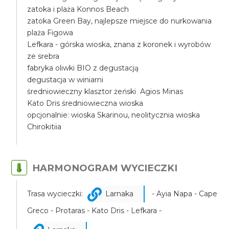
zatoka i plaża Konnos Beach
zatoka Green Bay, najlepsze miejsce do nurkowania
plaża Figowa
Lefkara - górska wioska, znana z koronek i wyrobów
ze srebra
fabryka oliwki BIO z degustacją
degustacja w winiarni
średniowieczny klasztor żeński Agios Minas
Kato Dris średniowieczna wioska
opcjonalnie: wioska Skarinou, neolitycznia wioska
Chirokitiia
HARMONOGRAM WYCIECZKI
Trasa wycieczki:
Larnaka
- Ayia Napa - Cape
Greco - Protaras - Kato Dris - Lefkara -