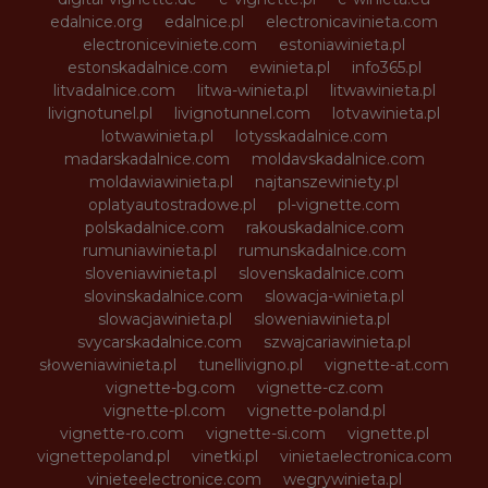
edalnice.org
edalnice.pl
electronicavinieta.com
electroniceviniete.com
estoniawinieta.pl
estonskadalnice.com
ewinieta.pl
info365.pl
litvadalnice.com
litwa-winieta.pl
litwawinieta.pl
livignotunel.pl
livignotunnel.com
lotvawinieta.pl
lotwawinieta.pl
lotysskadalnice.com
madarskadalnice.com
moldavskadalnice.com
moldawiawinieta.pl
najtanszewiniety.pl
oplatyautostradowe.pl
pl-vignette.com
polskadalnice.com
rakouskadalnice.com
rumuniawinieta.pl
rumunskadalnice.com
sloveniawinieta.pl
slovenskadalnice.com
slovinskadalnice.com
slowacja-winieta.pl
slowacjawinieta.pl
sloweniawinieta.pl
svycarskadalnice.com
szwajcariawinieta.pl
słoweniawinieta.pl
tunellivigno.pl
vignette-at.com
vignette-bg.com
vignette-cz.com
vignette-pl.com
vignette-poland.pl
vignette-ro.com
vignette-si.com
vignette.pl
vignettepoland.pl
vinetki.pl
vinietaelectronica.com
vinieteelectronice.com
wegrywinieta.pl