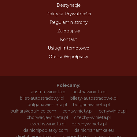
Destynacje
Polityka Prywatności
Regulamin strony
Zaloguj się
Kontakt
Usługi Internetowe
Oferta Współpracy
Polecamy:
austria-winieta.pl
austriawinieta.pl
bilet-autostradowy.pl
bilety-autostradowe.pl
bulgariawienieta.pl
bulgariawinieta.pl
bulharskadalnice.com
cenawiniety.pl
cenywiniet.pl
chorwacjawinieta.pl
czechy-winieta.pl
czechywinieta.pl
czechywiniety.pl
dalnicnipoplatky.com
dalnicniznamka.eu
digital-vignette.de
e-vignette.pl
e-winieta.eu