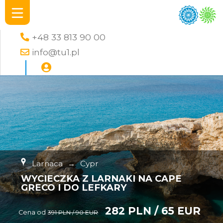
+48 33 813 90 00
info@tu1.pl
Larnaca
→
Cypr
WYCIECZKA Z LARNAKI NA CAPE
GRECO I DO LEFKARY
282 PLN / 65 EUR
Cena od
391 PLN / 90 EUR