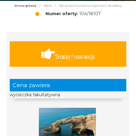
Strona główna
/
Oferta
/
Wycieczka Z Larnaki na Cape Greco i do Lefkary
Numer oferty:
104/18107
Terminy / rezerwacja
Cena zawiera
wycieczka fakultatywna