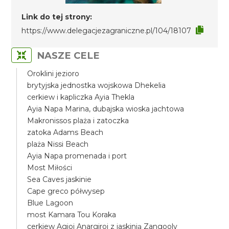
Link do tej strony:
https://www.delegacjezagraniczne.pl/104/18107
NASZE CELE
Oroklini jezioro
brytyjska jednostka wojskowa Dhekelia
cerkiew i kapliczka Ayia Thekla
Ayia Napa Marina, dubajska wioska jachtowa
Makronissos plaża i zatoczka
zatoka Adams Beach
plaża Nissi Beach
Ayia Napa promenada i port
Most Miłości
Sea Caves jaskinie
Cape greco półwysep
Blue Lagoon
most Kamara Tou Koraka
cerkiew Agioi Anargiroi z jaskinią Zangooly