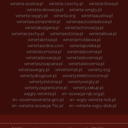
winieta-austria.pl
winieta-czechy.pl
winieta-litwa.pl
winieta-słowacja.pl
winieta-wegry.pl
winieta-węgry.pl
winieta.org
winietaaustria.pl
winietaaustriaonline.pl
winietaautostradowa.pl
winietabulgaria.pl
winietachorwacja.pl
winietaczechy.pl
winietaestonia.pl
winietalitwa.pl
winietalotwa.pl
winietamoldawia.pl
winietaonline.com
winietapolska.pl
winietarumunia.pl
winietaslovenia.pl
winietaslowacja.pl
winietaslowenia.pl
winietaszwajcaria.pl
winietasłowenia.pl
winietawegry.pl
winietomat.pl
winiety.org
winietydrogowe.pl
winietyelektroniczne.pl
winietyestonia.pl
winietywegry.pl
winietyzagraniczne.pl
winietyzakup.pl
węgry-winieta.pl
xn--sowacja-njb.org.pl
xn--soweniawinieta-gnc.pl
xn--wgry-winieta-4vb.pl
xn--winieta-sowacja-7sc.pl
xn--winieta-wgry-dwb.pl