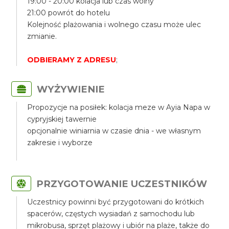
19:00 - 20:00 kolacja lub czas wolny
21:00 powrót do hotelu
Kolejność plażowania i wolnego czasu może ulec
zmianie.
ODBIERAMY Z ADRESU
;
WYŻYWIENIE
Propozycje na posiłek: kolacja meze w Ayia Napa w
cypryjskiej tawernie
opcjonalnie winiarnia w czasie dnia - we własnym
zakresie i wyborze
PRZYGOTOWANIE UCZESTNIKÓW
Uczestnicy powinni być przygotowani do krótkich
spacerów, częstych wysiadań z samochodu lub
mikrobusa, sprzęt plażowy i ubiór na plaże, także do