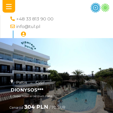
+48 33 813 90 00
info@tu1.pl
Pafos
→
Cypr
DIONYSOS***
Super hotel w centrum Pafos
304 PLN
/ 70 EUR
Cena od