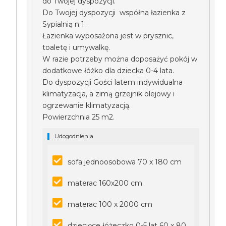
do Twojej dyspozycji.
Do Twojej dyspozycji współna łazienka z
Sypialnią n 1.
Łazienka wyposażona jest w prysznic,
toaletę i umywalkę.
W razie potrzeby można doposażyć pokój w
dodatkowe łóżko dla dziecka 0-4 lata.
Do dyspozycji Gości latem indywidualna
klimatyzacja, a zimą grzejnik olejowy i
ogrzewanie klimatyzacją.
Powierzchnia 25 m2.
Udogodnienia
sofa jednoosobowa 70 x 180 cm
materac 160x200 cm
materac 100 x 2000 cm
dziecięce łóżeczko 0-5 lat 60 x 80