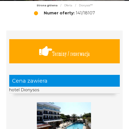
Strona główna
/
Oferta
/
Dionysos***
Numer oferty:
141/18107
Terminy / rezerwacja
Cena zawiera
hotel Dionysos