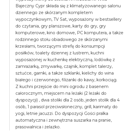
Bajeczny Cypr składa się z klimatyzowanego salonu
dziennego ze skórzanym kompletem
wypoczynkowym, TV Sat, wyposażony w bestsellery
do czytania, gry planszowe, karty do gry, gry
komputerowe, kino domowe, PC komputera, a także
rodzinnego stołu obiadowego ze skórzanymi
krzesłami, tworzącymi strefę do konsumpcji
posiłków, toalety dziennej z lustrem, kuchni
wyposażonej w kuchenkę elektryczną, lodówkę z
zamrażarką, zmywarkę, czajnik, komplet talerzy,
sztućce, garnki, a także szklanki, kielichy do wina
białego i czerwonego, filiżanki do kawy, korkociąg.
Z kuchni przejście do mini ogrodu z basenem
całorocznym, miejscem na leżaki (2 leżaki do
dyspozycji) , dwa stoliki dla 2 osób, jeden stolik dla 4
osób, 1 parasol przeciwsłoneczny, grill, karimaty do
yogi, letnie jacuzzi. Do dyspozycji Gości pralka
automatyczna i zewnętrzna suszarka na pranie,
prasowalnica i żelazko.