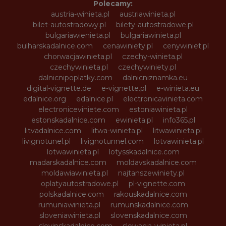
Polecamy:
austria-winieta.pl
austriawinieta.pl
bilet-autostradowy.pl
bilety-autostradowe.pl
bulgariawienieta.pl
bulgariawinieta.pl
bulharskadalnice.com
cenawiniety.pl
cenywiniet.pl
chorwacjawinieta.pl
czechy-winieta.pl
czechywinieta.pl
czechywiniety.pl
dalnicnipoplatky.com
dalnicniznamka.eu
digital-vignette.de
e-vignette.pl
e-winieta.eu
edalnice.org
edalnice.pl
electronicavinieta.com
electroniceviniete.com
estoniawinieta.pl
estonskadalnice.com
ewinieta.pl
info365.pl
litvadalnice.com
litwa-winieta.pl
litwawinieta.pl
livignotunel.pl
livignotunnel.com
lotvawinieta.pl
lotwawinieta.pl
lotysskadalnice.com
madarskadalnice.com
moldavskadalnice.com
moldawiawinieta.pl
najtanszewiniety.pl
oplatyautostradowe.pl
pl-vignette.com
polskadalnice.com
rakouskadalnice.com
rumuniawinieta.pl
rumunskadalnice.com
sloveniawinieta.pl
slovenskadalnice.com
slovinskadalnice.com
slowacja-winieta.pl