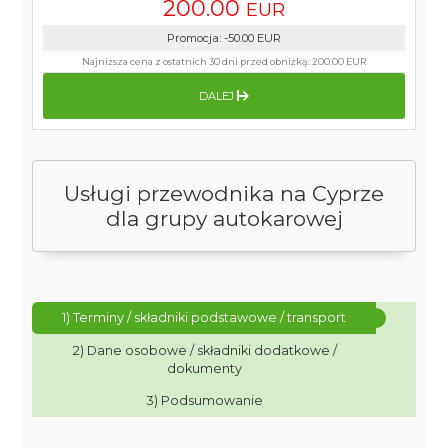
200.00
EUR
Promocja
:
-50.00
EUR
Najniższa cena z ostatnich 30 dni przed obniżką:
200.00 EUR
DALEJ
Usługi przewodnika na Cyprze
dla grupy autokarowej
1) Terminy / składniki podstawowe / transport
2) Dane osobowe / składniki dodatkowe /
dokumenty
3) Podsumowanie