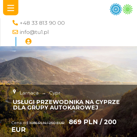
+48 33 813 90 00
info@tu1.pl
Larnaca
→
Cypr
USŁUGI PRZEWODNIKA NA CYPRZE
DLA GRUPY AUTOKAROWEJ
869 PLN / 200
Cena od
1086 PLN / 250 EUR
EUR