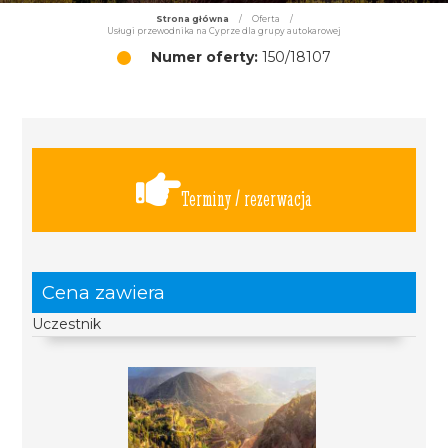
Strona główna
/
Oferta
/
Usługi przewodnika na Cyprze dla grupy autokarowej
Numer oferty:
150/18107
Terminy / rezerwacja
Cena zawiera
Uczestnik