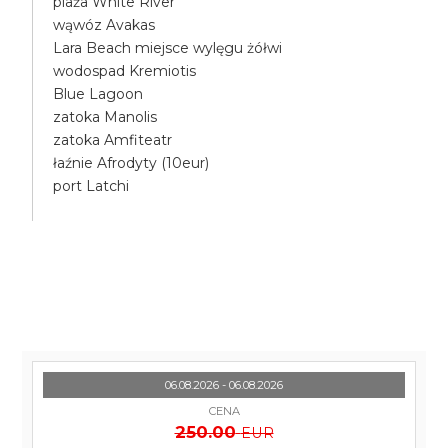
plaża White River
wąwóz Avakas
Lara Beach miejsce wylęgu żółwi
wodospad Kremiotis
Blue Lagoon
zatoka Manolis
zatoka Amfiteatr
łaźnie Afrodyty (10eur)
port Latchi
06.08.2026 - 06.08.2026
CENA
250.00
EUR