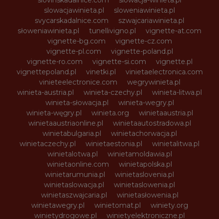
slowacjawinieta.pl
sloweniawinieta.pl
svycarskadalnice.com
szwajcariawinieta.pl
słoweniawinieta.pl
tunellivigno.pl
vignette-at.com
vignette-bg.com
vignette-cz.com
vignette-pl.com
vignette-poland.pl
vignette-ro.com
vignette-si.com
vignette.pl
vignettepoland.pl
vinetki.pl
vinietaelectronica.com
vinieteelectronice.com
wegrywinieta.pl
winieta-austria.pl
winieta-czechy.pl
winieta-litwa.pl
winieta-słowacja.pl
winieta-wegry.pl
winieta-węgry.pl
winieta.org
winietaaustria.pl
winietaaustriaonline.pl
winietaautostradowa.pl
winietabulgaria.pl
winietachorwacja.pl
winietaczechy.pl
winietaestonia.pl
winietalitwa.pl
winietalotwa.pl
winietamoldawia.pl
winietaonline.com
winietapolska.pl
winietarumunia.pl
winietaslovenia.pl
winietaslowacja.pl
winietaslowenia.pl
winietaszwajcaria.pl
winietasłowenia.pl
winietawegry.pl
winietomat.pl
winiety.org
winietydrogowe.pl
winietyelektroniczne.pl