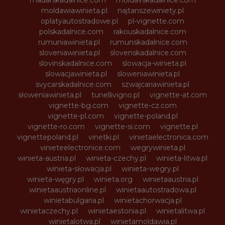
madarskadalnice.com
moldavskadalnice.com
moldawiawinieta.pl
najtanszewiniety.pl
oplatyautostradowe.pl
pl-vignette.com
polskadalnice.com
rakouskadalnice.com
rumuniawinieta.pl
rumunskadalnice.com
sloveniawinieta.pl
slovenskadalnice.com
slovinskadalnice.com
slowacja-winieta.pl
slowacjawinieta.pl
sloweniawinieta.pl
svycarskadalnice.com
szwajcariawinieta.pl
słoweniawinieta.pl
tunellivigno.pl
vignette-at.com
vignette-bg.com
vignette-cz.com
vignette-pl.com
vignette-poland.pl
vignette-ro.com
vignette-si.com
vignette.pl
vignettepoland.pl
vinetki.pl
vinietaelectronica.com
vinieteelectronice.com
wegrywinieta.pl
winieta-austria.pl
winieta-czechy.pl
winieta-litwa.pl
winieta-słowacja.pl
winieta-wegry.pl
winieta-węgry.pl
winieta.org
winietaaustria.pl
winietaaustriaonline.pl
winietaautostradowa.pl
winietabulgaria.pl
winietachorwacja.pl
winietaczechy.pl
winietaestonia.pl
winietalitwa.pl
winietalotwa.pl
winietamoldawia.pl