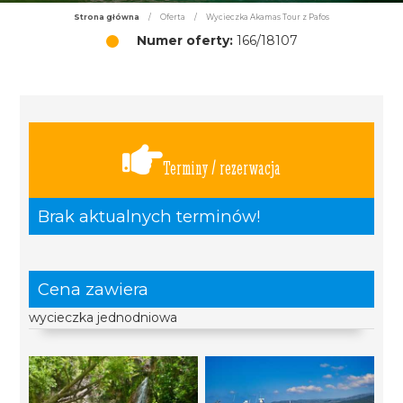
Strona główna
/
Oferta
/
Wycieczka Akamas Tour z Pafos
Numer oferty:
166/18107
Terminy / rezerwacja
Brak aktualnych terminów!
Cena zawiera
wycieczka jednodniowa