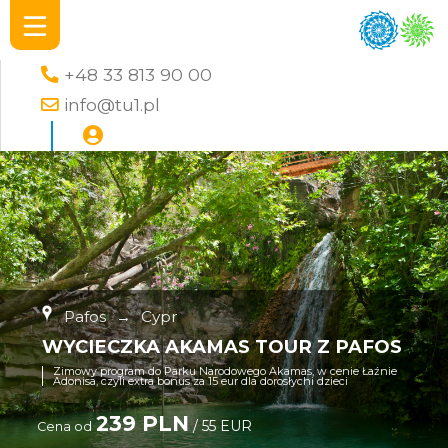
+48 33 813 90 00
info@tu1.pl
Pafos
→
Cypr
WYCIECZKA AKAMAS TOUR Z PAFOS
Zimowy program do Parku Narodowego Akamas, w cenie Łaźnie
Adonisa, czyli extra bonus za 15 eur dla dorosłychi dzieci
239 PLN
/ 55 EUR
Cena od