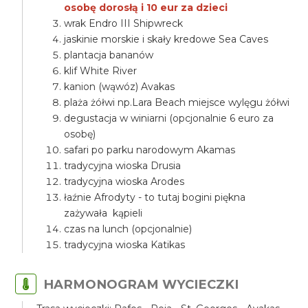
osobę dorosłą i 10 eur za dzieci
wrak Endro III Shipwreck
jaskinie morskie i skały kredowe Sea Caves
plantacja bananów
klif White River
kanion (wąwóz) Avakas
plaża żółwi np.Lara Beach miejsce wylęgu żółwi
degustacja w winiarni (opcjonalnie 6 euro za
osobę)
safari po parku narodowym Akamas
tradycyjna wioska Drusia
tradycyjna wioska Arodes
łaźnie Afrodyty - to tutaj bogini piękna
zażywała kąpieli
czas na lunch (opcjonalnie)
tradycyjna wioska Katikas
HARMONOGRAM WYCIECZKI