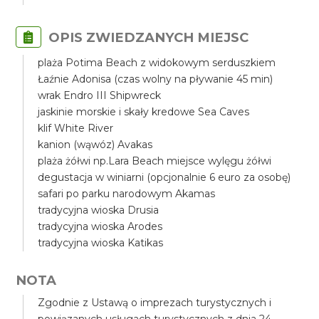
OPIS ZWIEDZANYCH MIEJSC
plaża Potima Beach z widokowym serduszkiem
Łaźnie Adonisa (czas wolny na pływanie 45 min)
wrak Endro III Shipwreck
jaskinie morskie i skały kredowe Sea Caves
klif White River
kanion (wąwóz) Avakas
plaża żółwi np.Lara Beach miejsce wylęgu żółwi
degustacja w winiarni (opcjonalnie 6 euro za osobę)
safari po parku narodowym Akamas
tradycyjna wioska Drusia
tradycyjna wioska Arodes
tradycyjna wioska Katikas
NOTA
Zgodnie z Ustawą o imprezach turystycznych i