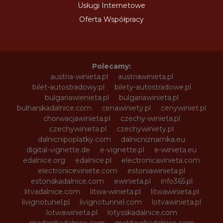
Usługi Internetowe
Oferta Współpracy
Polecamy:
austria-winieta.pl
austriawinieta.pl
bilet-autostradowy.pl
bilety-autostradowe.pl
bulgariawienieta.pl
bulgariawinieta.pl
bulharskadalnice.com
cenawiniety.pl
cenywiniet.pl
chorwacjawinieta.pl
czechy-winieta.pl
czechywinieta.pl
czechywiniety.pl
dalnicnipoplatky.com
dalnicniznamka.eu
digital-vignette.de
e-vignette.pl
e-winieta.eu
edalnice.org
edalnice.pl
electronicavinieta.com
electroniceviniete.com
estoniawinieta.pl
estonskadalnice.com
ewinieta.pl
info365.pl
litvadalnice.com
litwa-winieta.pl
litwawinieta.pl
livignotunel.pl
livignotunnel.com
lotvawinieta.pl
lotwawinieta.pl
lotysskadalnice.com