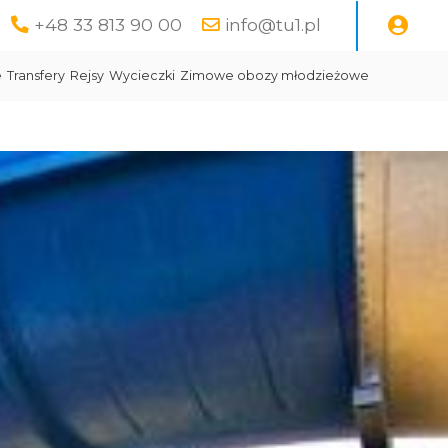
+48 33 813 90 00
info@tu1.pl
e
Transfery
Rejsy
Wycieczki
Zimowe obozy młodzieżowe