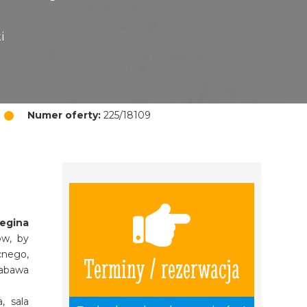
i
Numer oferty:
225/18109
Regina
ów, by
cnego,
Terminy / rezerwacja
zabawa
, sala