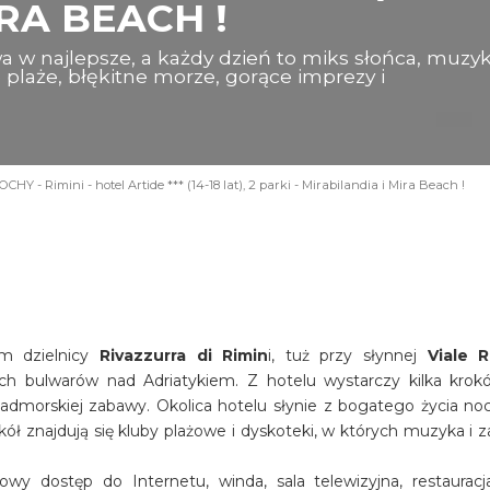
RA BEACH !
a w najlepsze, a każdy dzień to miks słońca, muzyk
te plaże, błękitne morze, gorące imprezy i
CHY - Rimini - hotel Artide *** (14-18 lat), 2 parki - Mirabilandia i Mira Beach !
em dzielnicy
Rivazzurra di Rimin
i, tuż przy słynnej
Viale 
h bulwarów nad Adriatykiem. Z hotelu wystarczy kilka krok
admorskiej zabawy. Okolica hotelu słynie z bogatego życia no
kół znajdują się kluby plażowe i dyskoteki, w których muzyka i 
wy dostęp do Internetu, winda, sala telewizyjna, restauracja