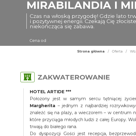
MIRABILANDIA I MI
Czas na włoską przygodę! Gdzie lato trw
i pozytywnej energii. Czekają Cię złocis
niekończąca się zabawa.
Cena od
Strona główna
/
Oferta
/
WŁO
ZAKWATEROWANIE
HOTEL ARTIDE ***
Położony jest w samym sercu tętniącej życi
Margherita
– jednym z najbardziej rozrywkowyc
znaleźć się na plaży, a wieczorem – w centrum n
które przyciąga młodych ludzi z całej Europy. Wo
trwają do białego rana.
Do dyspozycji Gości jest recepcja, bezprzewodo