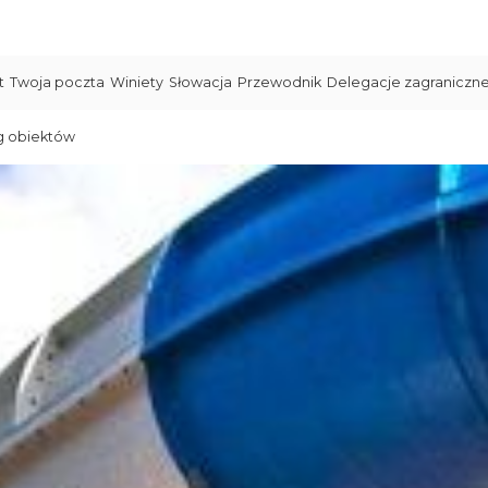
t
Twoja poczta
Winiety
Słowacja
Przewodnik
Delegacje zagraniczn
g obiektów