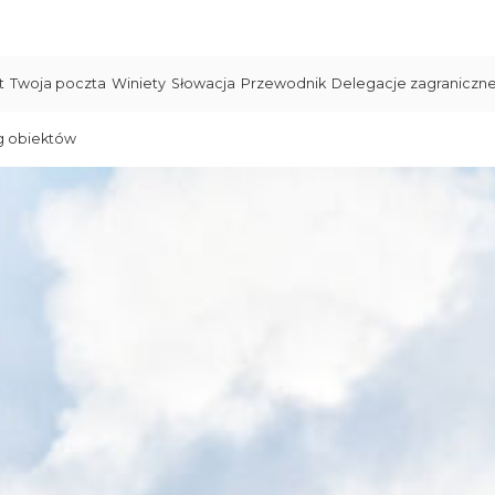
t
Twoja poczta
Winiety
Słowacja
Przewodnik
Delegacje zagraniczn
g obiektów