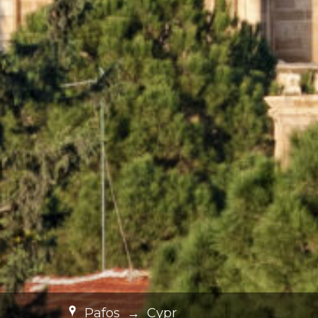
Pafos
→
Cypr