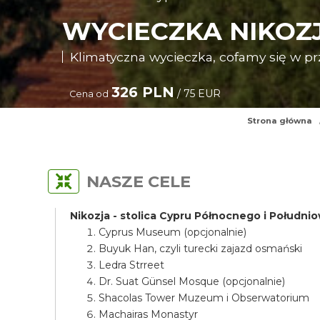
WYCIECZKA NIKOZ
Klimatyczna wycieczka, cofamy się w pr
326 PLN
/ 75 EUR
Cena od
Strona główna
NASZE CELE
Nikozja - stolica Cypru Północnego i Połudn
Cyprus Museum (opcjonalnie)
Buyuk Han, czyli turecki zajazd osmański
Ledra Strreet
Dr. Suat Günsel Mosque (opcjonalnie)
Shacolas Tower Muzeum i Obserwatorium
Machairas Monastyr