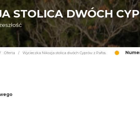
JA STOLICA DWÓCH CY
zeszłość
Numer
/
Oferta
/
Wycieczka Nikozja stolica dwóch Cyprów z Pafos
iowego