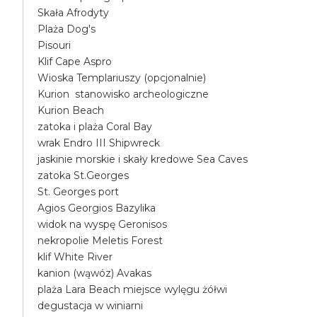
Skała Afrodyty
Plaża Dog's
Pisouri
Klif Cape Aspro
Wioska Templariuszy (opcjonalnie)
Kurion stanowisko archeologiczne
Kurion Beach
zatoka i plaża Coral Bay
wrak Endro III Shipwreck
jaskinie morskie i skały kredowe Sea Caves
zatoka St.Georges
St. Georges port
Agios Georgios Bazylika
widok na wyspę Geronisos
nekropolie Meletis Forest
klif White River
kanion (wąwóz) Avakas
plaża Lara Beach miejsce wylęgu żółwi
degustacja w winiarni