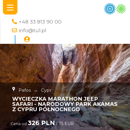
+48 33 813 90 00
info@tu1.pl
Pafos
→
Cypr
WYCIECZKA MARATHON JEEP
SAFARI - NARODOWY PARK AKAMAS
Z CYPRU PÓŁNOCNEGO
326 PLN
/ 75 EUR
Cena od