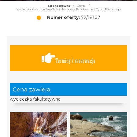
Strona główna
/
Oferta
/
Wycieczka Marathon Jeep Safari - Narodowy Park Akamas z Cypru Północnego
Numer oferty:
72/18107
Terminy / rezerwacja
Cena zawiera
wycieczka fakultatywna