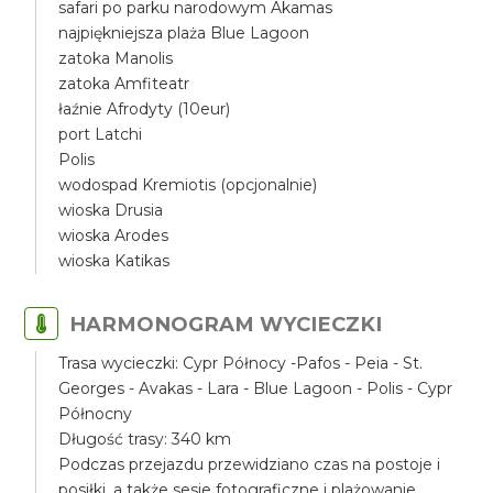
safari po parku narodowym Akamas
najpiękniejsza plaża Blue Lagoon
zatoka Manolis
zatoka Amfiteatr
łaźnie Afrodyty (10eur)
port Latchi
Polis
wodospad Kremiotis (opcjonalnie)
wioska Drusia
wioska Arodes
wioska Katikas
HARMONOGRAM WYCIECZKI
Trasa wycieczki: Cypr Północy -Pafos - Peia - St.
Georges - Avakas - Lara - Blue Lagoon - Polis - Cypr
Północny
Długość trasy: 340 km
Podczas przejazdu przewidziano czas na postoje i
posiłki, a także sesje fotograficzne i plażowanie