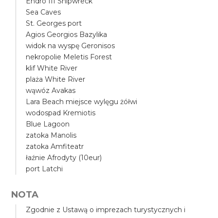
Endro III Shipwreck
Sea Caves
St. Georges port
Agios Georgios Bazylika
widok na wyspę Geronisos
nekropolie Meletis Forest
klif White River
plaża White River
wąwóz Avakas
Lara Beach miejsce wylęgu żółwi
wodospad Kremiotis
Blue Lagoon
zatoka Manolis
zatoka Amfiteatr
łaźnie Afrodyty (10eur)
port Latchi
NOTA
Zgodnie z Ustawą o imprezach turystycznych i