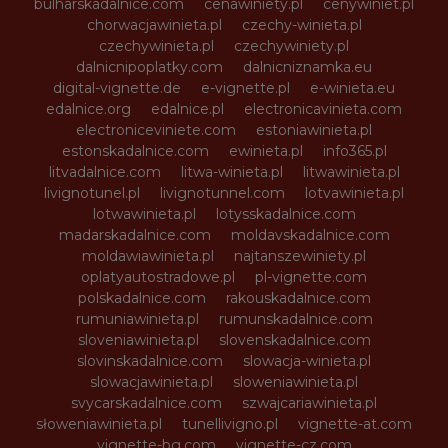
bulharskadalnice.com
cenawiniety.pl
cenywiniet.pl
chorwacjawinieta.pl
czechy-winieta.pl
czechywinieta.pl
czechywiniety.pl
dalnicnipoplatky.com
dalnicniznamka.eu
digital-vignette.de
e-vignette.pl
e-winieta.eu
edalnice.org
edalnice.pl
electronicavinieta.com
electroniceviniete.com
estoniawinieta.pl
estonskadalnice.com
ewinieta.pl
info365.pl
litvadalnice.com
litwa-winieta.pl
litwawinieta.pl
livignotunel.pl
livignotunnel.com
lotvawinieta.pl
lotwawinieta.pl
lotysskadalnice.com
madarskadalnice.com
moldavskadalnice.com
moldawiawinieta.pl
najtanszewiniety.pl
oplatyautostradowe.pl
pl-vignette.com
polskadalnice.com
rakouskadalnice.com
rumuniawinieta.pl
rumunskadalnice.com
sloveniawinieta.pl
slovenskadalnice.com
slovinskadalnice.com
slowacja-winieta.pl
slowacjawinieta.pl
sloweniawinieta.pl
svycarskadalnice.com
szwajcariawinieta.pl
słoweniawinieta.pl
tunellivigno.pl
vignette-at.com
vignette-bg.com
vignette-cz.com