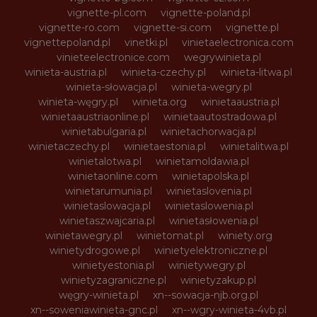
vignette-pl.com
vignette-poland.pl
vignette-ro.com
vignette-si.com
vignette.pl
vignettepoland.pl
vinetki.pl
vinietaelectronica.com
vinieteelectronice.com
wegrywinieta.pl
winieta-austria.pl
winieta-czechy.pl
winieta-litwa.pl
winieta-słowacja.pl
winieta-wegry.pl
winieta-węgry.pl
winieta.org
winietaaustria.pl
winietaaustriaonline.pl
winietaautostradowa.pl
winietabulgaria.pl
winietachorwacja.pl
winietaczechy.pl
winietaestonia.pl
winietalitwa.pl
winietalotwa.pl
winietamoldawia.pl
winietaonline.com
winietapolska.pl
winietarumunia.pl
winietaslovenia.pl
winietaslowacja.pl
winietaslowenia.pl
winietaszwajcaria.pl
winietasłowenia.pl
winietawegry.pl
winietomat.pl
winiety.org
winietydrogowe.pl
winietyelektroniczne.pl
winietyestonia.pl
winietywegry.pl
winietyzagraniczne.pl
winietyzakup.pl
węgry-winieta.pl
xn--sowacja-njb.org.pl
xn--soweniawinieta-gnc.pl
xn--wgry-winieta-4vb.pl