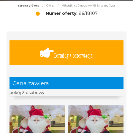
Strona główna
/
Oferta
/
Mikołajki na Cyprze w willi Bajeczny Cypr
Numer oferty:
86/18107
Terminy / rezerwacja
Cena zawiera
pokój 2-osobowy