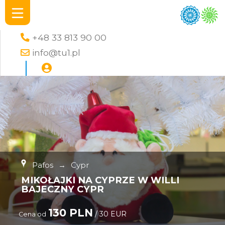
+48 33 813 90 00
info@tu1.pl
Pafos
→
Cypr
MIKOŁAJKI NA CYPRZE W WILLI
BAJECZNY CYPR
130 PLN
/ 30 EUR
Cena od