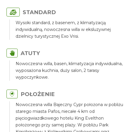
STANDARD
Wysoki standard, z basenem, z klimatyzacją
indywidualną, nowoczesna willa w eksluzywnej
dzielnicy turystycznej Exo Vrisi.
ATUTY
Nowoczesna willa, basen, klimatyzacja indywidualna,
wyposażona kuchnia, duży salon, 2 tarasy
wypoczynkowe.
POŁOŻENIE
Nowoczesna willa Bajeczny Cypr położona w pobliżu
starego miasta Pafos, niecałe 4 km od
pięciogwiazdkowego hotelu King Evelthon
położonego przy samej plaży. W pobliżu Park
Krajobrazowy z Królewskimi Grobowcami oraz