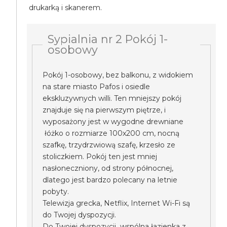
drukarką i skanerem.
Sypialnia nr 2 Pokój 1-
osobowy
Pokój 1-osobowy, bez balkonu, z widokiem
na stare miasto Pafos i osiedle
ekskluzywnych willi. Ten mniejszy pokój
znajduje się na pierwszym piętrze, i
wyposażony jest w wygodne drewniane
łóżko o rozmiarze 100x200 cm, nocną
szafkę, trzydrzwiową szafę, krzesło ze
stoliczkiem. Pokój ten jest mniej
nasłoneczniony, od strony północnej,
dlatego jest bardzo polecany na letnie
pobyty.
Telewizja grecka, Netflix, Internet Wi-Fi są
do Twojej dyspozycji.
Do Twojej dyspozycji wspólna łazienka z