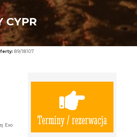
Y CYPR
ferty:
89/18107
Terminy / rezerwacja
ej Exo