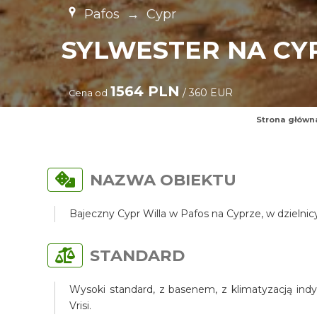
Pafos
→
Cypr
SYLWESTER NA CY
1564 PLN
/ 360 EUR
Cena od
Strona główn
NAZWA OBIEKTU
Bajeczny Cypr Willa w Pafos na Cyprze, w dzielni
STANDARD
Wysoki standard, z basenem, z klimatyzacją indy
Vrisi.