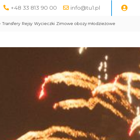
+48 33 813 90 00
info@tu1.pl
e
Transfery
Rejsy
Wycieczki
Zimowe obozy młodzieżowe