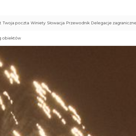
t
Twoja poczta
Winiety
Słowacja
Przewodnik
Delegacje zagraniczn
g obiektów