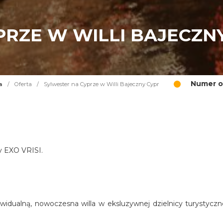
PRZE W WILLI BAJECZN
Numer o
a
/
Oferta
/
Sylwester na Cyprze w Willi Bajeczny Cypr
cy EXO VRISI.
widualną, nowoczesna willa w eksluzywnej dzielnicy turystyczn