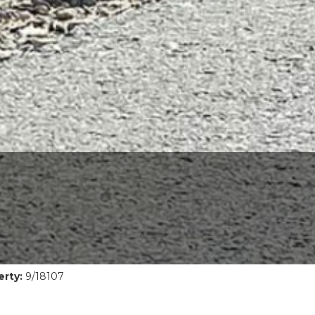
rty:
9/18107