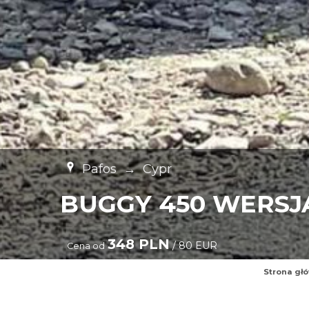
Pafos
→
Cypr
BUGGY 450 WERSJ
348 PLN
/ 80 EUR
Cena od
Strona gł