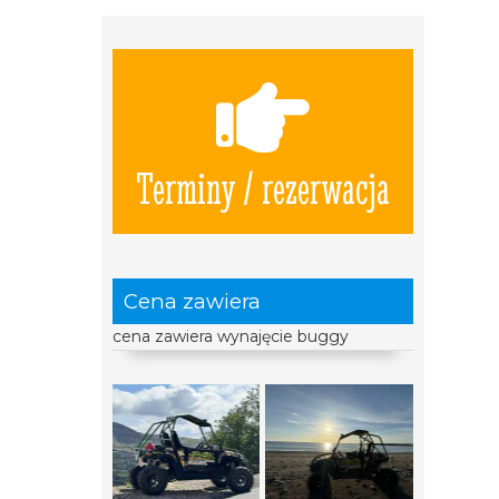
Terminy / rezerwacja
Cena zawiera
cena zawiera wynajęcie buggy