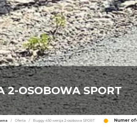
A 2-OSOBOWA SPORT
Numer ofe
ówna
/
Oferta
/
Buggy 450 wersja 2-osobowa SPORT