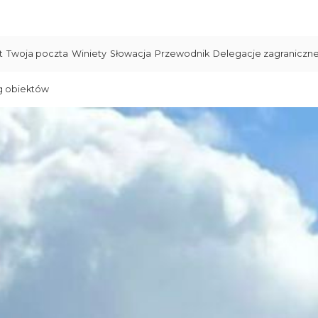
t
Twoja poczta
Winiety
Słowacja
Przewodnik
Delegacje zagraniczn
g obiektów