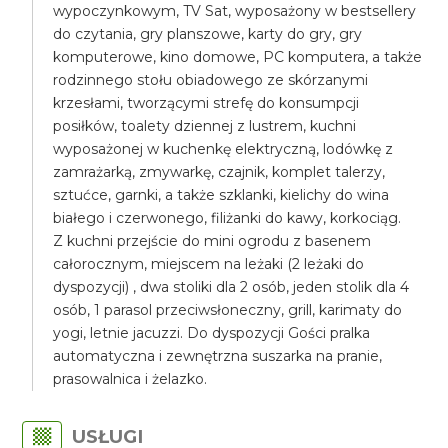
wypoczynkowym, TV Sat, wyposażony w bestsellery
do czytania, gry planszowe, karty do gry, gry
komputerowe, kino domowe, PC komputera, a także
rodzinnego stołu obiadowego ze skórzanymi
krzesłami, tworzącymi strefę do konsumpcji
posiłków, toalety dziennej z lustrem, kuchni
wyposażonej w kuchenkę elektryczną, lodówkę z
zamrażarką, zmywarkę, czajnik, komplet talerzy,
sztućce, garnki, a także szklanki, kielichy do wina
białego i czerwonego, filiżanki do kawy, korkociąg.
Z kuchni przejście do mini ogrodu z basenem
całorocznym, miejscem na leżaki (2 leżaki do
dyspozycji) , dwa stoliki dla 2 osób, jeden stolik dla 4
osób, 1 parasol przeciwsłoneczny, grill, karimaty do
yogi, letnie jacuzzi. Do dyspozycji Gości pralka
automatyczna i zewnętrzna suszarka na pranie,
prasowalnica i żelazko.
USŁUGI