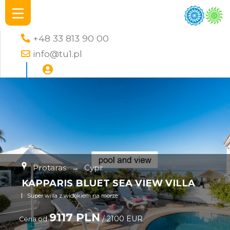
+48 33 813 90 00
info@tu1.pl
Protaras
→
Cypr
KAPPARIS BLUET SEA VIEW VILLA
Super willa z widokiem na morze
9117 PLN
/ 2100 EUR
Cena od