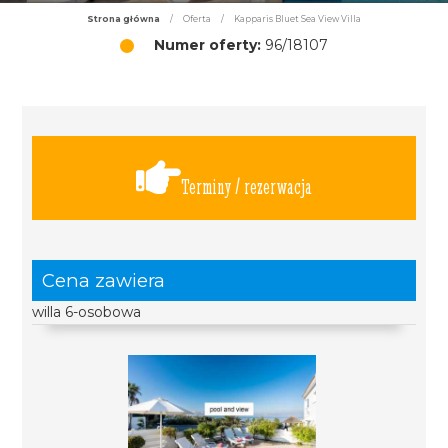
Strona główna
/
Oferta
/
Kapparis Bluet Sea View Villa
Numer oferty:
96/18107
Terminy / rezerwacja
Cena zawiera
willa 6-osobowa