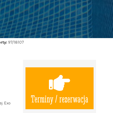
rty:
97/18107
Terminy / rezerwacja
ej Exo