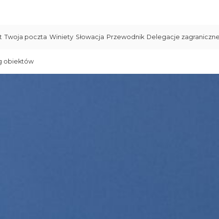
t
Twoja poczta
Winiety
Słowacja
Przewodnik
Delegacje zagraniczn
g obiektów