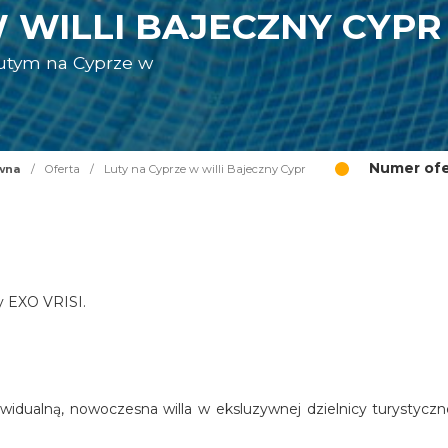
 WILLI BAJECZNY CYPR
lutym na Cyprze w
R
Numer ofe
wna
/
Oferta
/
Luty na Cyprze w willi Bajeczny Cypr
cy EXO VRISI.
widualną, nowoczesna willa w eksluzywnej dzielnicy turystyczn