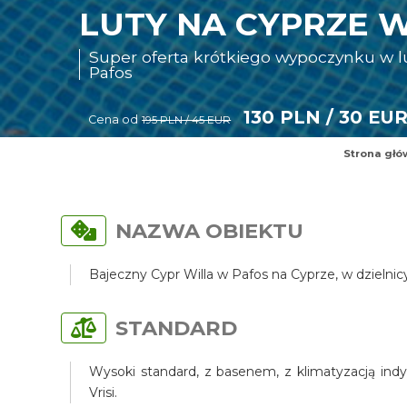
LUTY NA CYPRZE W
Super oferta krótkiego wypoczynku w 
Pafos
130 PLN / 30 EU
Cena od
195 PLN / 45 EUR
Strona głó
NAZWA OBIEKTU
Bajeczny Cypr Willa w Pafos na Cyprze, w dzielni
STANDARD
Wysoki standard, z basenem, z klimatyzacją indy
Vrisi.