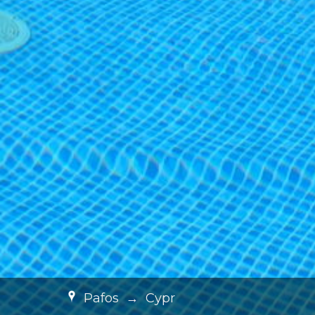
Pafos
→
Cypr