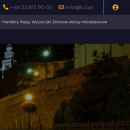
+48 33 813 90 00
info@tu1.pl
e
Transfery
Rejsy
Wycieczki
Zimowe obozy młodzieżowe