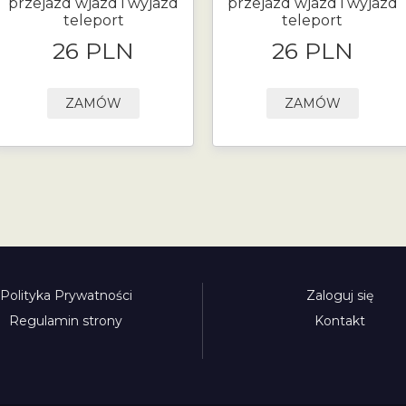
przejazd wjazd i wyjazd
przejazd wjazd i wyjazd
teleport
teleport
26 PLN
26 PLN
ZAMÓW
ZAMÓW
Polityka Prywatności
Zaloguj się
Regulamin strony
Kontakt