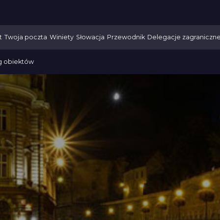
t
Twoja poczta
Winiety
Słowacja
Przewodnik
Delegacje zagraniczn
g obiektów