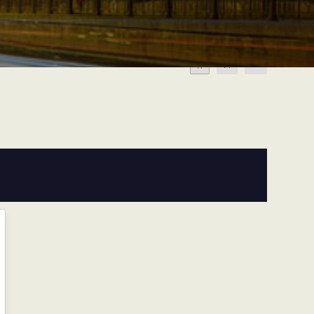
A
A
A