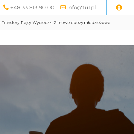
+48 33 813 90 00
info@tu1.pl
e
Transfery
Rejsy
Wycieczki
Zimowe obozy młodzieżowe