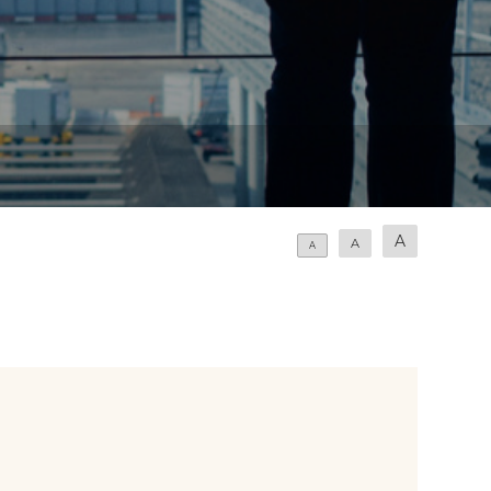
A
A
A