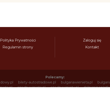
Polityka Prywatności
Zaloguj się
Regulamin strony
Kontakt
Polecamy:
adowy.pl
bilety-autostradowe.pl
bulgariawienieta.pl
bulgari
nieta.pl
czechywinieta.pl
czechywiniety.pl
dalnicnipoplat
nice.pl
electronicavinieta.com
electroniceviniete.com
esto
litwawinieta.pl
livignotunel.pl
livignotunnel.com
lotvawin
om
moldawiawinieta.pl
najtanszewiniety.pl
oplatyautostrad
umunskadalnice.com
sloveniawinieta.pl
slovenskadalnice.co