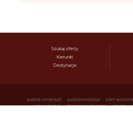
Szukaj oferty
Kierunki
Destynacje
austria-winieta.pl
austriawinieta.pl
bilet-autostr
cenywiniet.pl
chorwacjawinieta.pl
czechy-wi
e-vignette.pl
e-winieta.eu
edalnice.org
edal
info365.pl
litvadalnice.com
litwa-winieta.pl
madarskadalnice.com
moldavskadalnice.c
rakouskadalnice.com
rumuniawinieta.pl
r