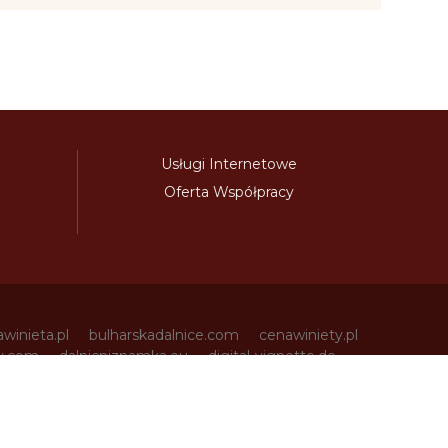
Usługi Internetowe
Oferta Współpracy
awinieta.pl
bulharskadalnice.com
cenawiniety.pl
ky.com
dalnicniznamka.eu
digital-vignette.de
niawinieta.pl
estonskadalnice.com
ewinieta.pl
ieta.pl
lotwawinieta.pl
lotysskadalnice.com
owe.pl
pl-vignette.com
polskadalnice.com
m
slovinskadalnice.com
slowacja-winieta.pl